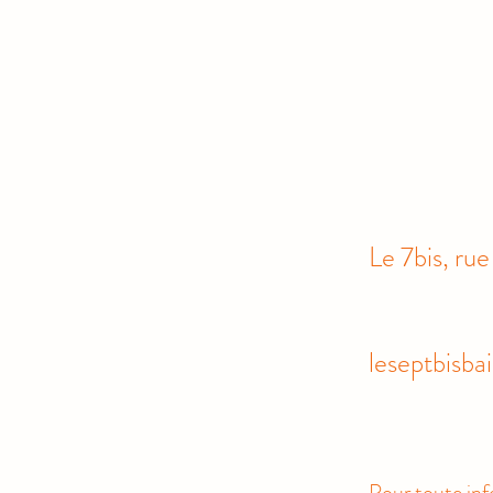
Le 7bis, r
leseptbisb
Pour toute inf